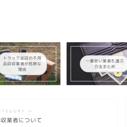
トラック巡回の不用
一番安い業者を選ぶ
品回収業者が危険な
方法まとめ
理由
ATEGORY ―
回収業者について